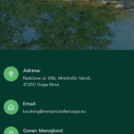
Adresa:
Radićeva ul. 68b, Mrežnički Varoš,
47250 Duga Resa
Email:
booking@mreznickafantazija.eu
Goran Manojlović